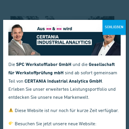
SCHLIEẞEN
Die
SPC Werkstofflabor GmbH
und die
Gesellschaft
für Werkstoffprüfung mbH
sind ab sofort gemeinsam
Teil von
CERTANIA Industrial Analytics GmbH
.
Erleben Sie unser erweitertes Leistungsportfolio und
entdecken Sie unsere neue Markenwelt.
Hauptsitz Labor Westhausen
Diese Website ist nur noch für kurze Zeit verfügbar.
In unserem Werkstofflabor in
Westhausen prüfen wir auf über
Besuchen Sie jetzt unsere neue Website: