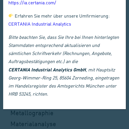
https://ia.certania.com/
1.400m² sämtliche Metalle auf Ihre
Eigenschaften. Durch das enorme
Erfahren Sie mehr über unsere Umfirmierung:
CERTANIA Industrial Analytics
Spektrum an Prüfverfahren können
wir Sie umfassend bei Ihren
Bitte beachten Sie, dass Sie Ihre bei Ihnen hinterlegten
Stammdaten entsprechend aktualisieren und
Prüfaufgaben unterstützen.
sämtlichen Schriftverkehr (Rechnungen, Angebote,
Auftragsbestätigungen etc.) an die
Unsere Leistungen in Westhausen:
CERTANIA Industrial Analytics GmbH
, mit Hauptsitz
Georg-Wimmer-Ring 25, 85604 Zorneding, eingetragen
im Handelsregister des Amtsgerichts München unter
zerstörende Werkstoffprüfung
HRB 53245, richten.
Schadensanalyse
Metallographie
Materialanalyse